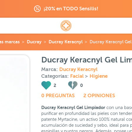
¡20% en TODO Sensilis!
as marcas
Ducray
Ducray Keracnyl
Ducray Keracnyl Gel
Ducray Keracnyl Gel Li
Marca:
Ducray Keracnyl
Categorías:
Facial
>
Higiene
2
0
0 PREGUNTAS
2 OPINIONES
Ducray Keracnyl Gel Limpiador
con una base 
purificar en profundidad las pieles con tende
patente Myrtacine, un activo 100% natural con
acumulación de suciedad y sebo, ideal para 
espinillas y puntos negros. Además, posee u