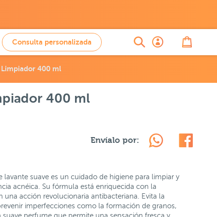
Consulta personalizada
 Limpiador 400 ml
mpiador 400 ml
Envíalo por:
lavante suave es un cuidado de higiene para limpiar y
ncia acnéica. Su fórmula está enriquecida con la
 una acción revolucionaria antibacteriana. Evita la
prevenir imperfecciones como la formación de granos,
n suave perfume que permite una sensación fresca y