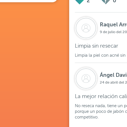
2
0
Raquel Ar
9 de julio del 2
Limpia sin resecar
Limpia la piel con acné si
Ángel Dav
24 de abril del
La mejor relación cal
No reseca nada, tiene un 
porque un poco de jabón cu
competitivo.