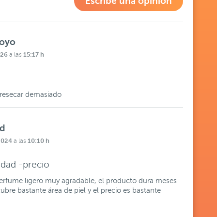
Escribe una opinión
royo
026
15:17 h
a las
n resecar demasiado
id
 2024
10:10 h
a las
idad -precio
perfume ligero muy agradable, el producto dura meses
bre bastante área de piel y el precio es bastante