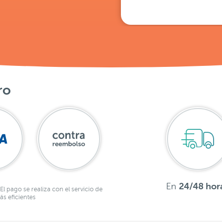
ro
En
24/48 hor
El pago se realiza con el servicio de
s eficientes