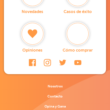
Novedades
Casos de éxito
Opiniones
Cómo comprar
Nosotros
Contacto
Opina y Gana