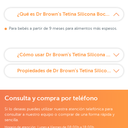
¿Qué es Dr Brown's Tetina Silicona Boca Estrecha Nivel Corte en Y 2 unidades?
Para bebés a partir de 9 meses para alimentos más espesos.
¿Cómo usar Dr Brown's Tetina Silicona Boca Estrecha Nivel Corte en Y 2 unidades?
Propiedades de Dr Brown's Tetina Silicona Boca Estrecha Nivel Corte en Y 2 unidades
Consulta y compra por teléfono
Si lo deseas puedes utilizar nuestra atención telefónica para
consultar a nuestro equipo o comprar de una forma rápida y
sencilla.
Horario de atención: Lunes a Viernes de 08:00h a 18:00h