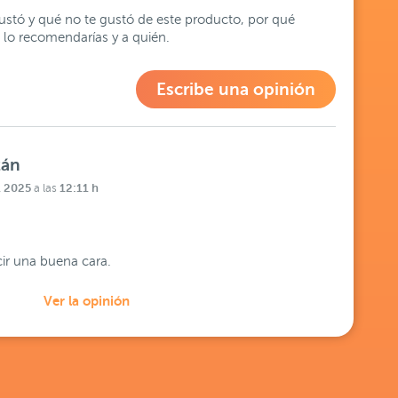
stó y qué no te gustó de este producto, por qué
lo recomendarías y a quién.
Escribe una opinión
zán
l 2025
12:11 h
a las
cir una buena cara.
Ver la opinión