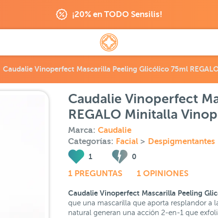
¡20% en TODO Sensilis!
Caudalie Vinoperfect Mascarilla Peeling Glicólico 75ml REGAL
Caudalie Vinoperfect Ma
REGALO Minitalla Vinop
Marca:
Caudalie
Categorías:
Facial
>
Despigmentantes
1
0
1 PREGUNTAS
1 OPINIONES
Caudalie Vinoperfect Mascarilla Peeling Glic
que una mascarilla que aporta resplandor a l
natural generan una acción 2-en-1 que exfolia