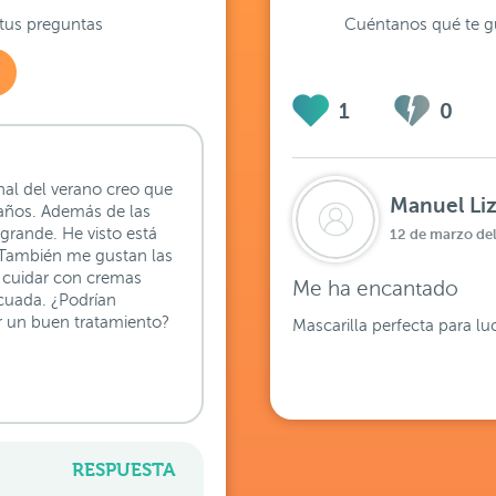
tus preguntas
Cuéntanos qué te gu
1
0
inal del verano creo que
Manuel Li
 años. Además de las
grande. He visto está
12 de marzo de
. También me gustan las
 cuidar con cremas
Me ha encantado
cuada. ¿Podrían
 un buen tratamiento?
Mascarilla perfecta para lu
RESPUESTA