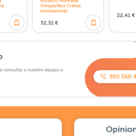
a
REGALO Minitalla
ma
Vinoperfect Crema
antimanchas
22,41 €
32,31 €
o
ra consultar a nuestro equipo o
950 560 
Opinion