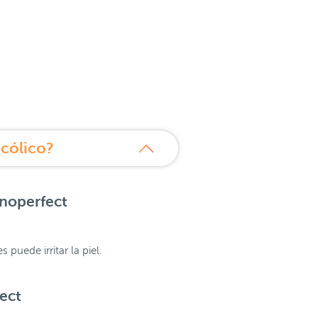
icólico?
inoperfect
puede irritar la piel.
fect