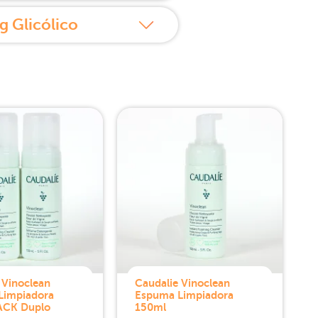
g Glicólico
 Vinoclean
Caudalie Vinoclean
Limpiadora
Espuma Limpiadora
ACK Duplo
150ml