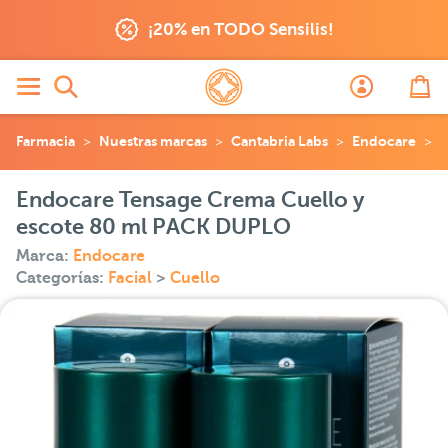
¡20% en TODO Sensilis!
Farmacia
Nuestras marcas
Cantabria Labs
Endocare
E
Endocare Tensage Crema Cuello y
escote 80 ml PACK DUPLO
Marca:
Endocare
Categorías:
Facial
>
Cuello