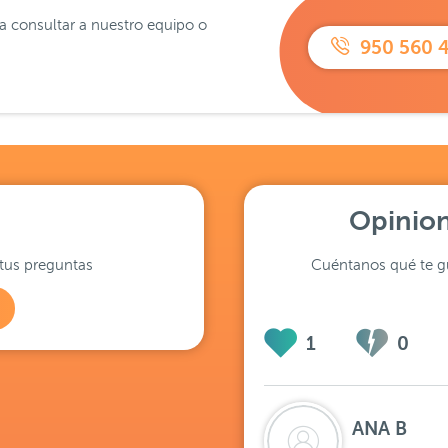
ra consultar a nuestro equipo o
950 560 
Opinion
tus preguntas
Cuéntanos qué te gu
1
0
ANA B