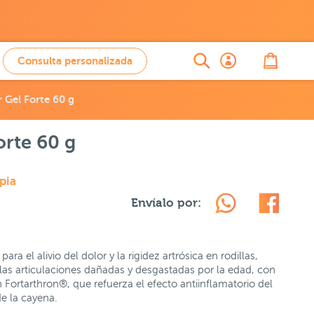
Consulta personalizada
r Gel Forte 60 g
orte 60 g
pia
Envíalo por:
ara el alivio del dolor y la rigidez artrósica en rodillas,
 las articulaciones dañadas y desgastadas por la edad, con
Fortarthron®, que refuerza el efecto antiinflamatorio del
de la cayena.