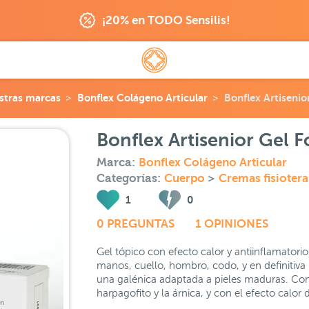
¡20% en TODO Sensilis!
stras marcas
Bonflex Colágeno Articular
Bonflex Artisenio
Bonflex Artisenior Gel F
Marca:
Bonflex Colágeno Articular
Categorías:
Cuerpo
>
Cremas fisiotera
1
0
0 PREGUNTAS
1 OPINIONES
Gel tópico con efecto calor y antiinflamatorio p
manos, cuello, hombro, codo, y en definitiva
una galénica adaptada a pieles maduras. Con 
harpagofito y la árnica, y con el efecto calor 