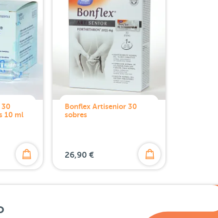
 30
Bonflex Artisenior 30
s 10 ml
sobres
26,90 €
o