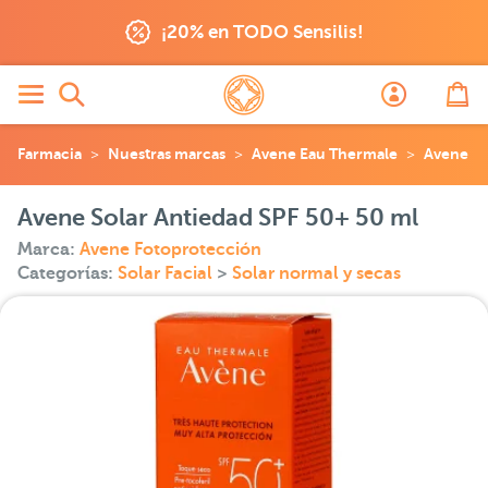
¡20% en TODO Sensilis!
Farmacia
Nuestras marcas
Avene Eau Thermale
Avene F
Avene Solar Antiedad SPF 50+ 50 ml
Marca:
Avene Fotoprotección
Categorías:
Solar Facial
>
Solar normal y secas