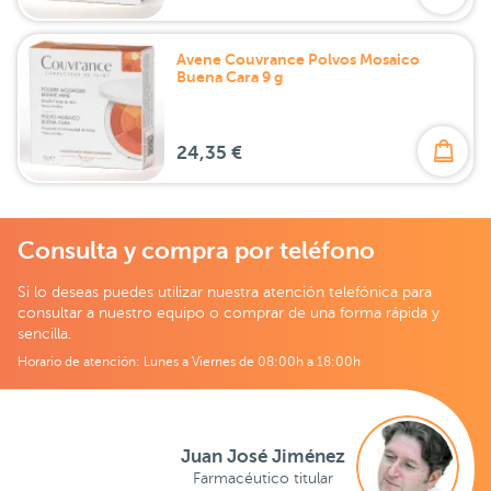
Avene Couvrance Polvos Mosaico
Buena Cara 9 g
24,35 €
Consulta y compra por teléfono
Si lo deseas puedes utilizar nuestra atención telefónica para
consultar a nuestro equipo o comprar de una forma rápida y
sencilla.
Horario de atención: Lunes a Viernes de 08:00h a 18:00h
Juan José Jiménez
Farmacéutico titular