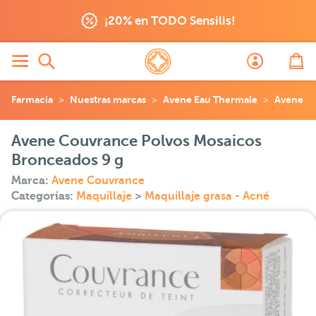
¡20% en TODO Sensilis!
Farmacia
Nuestras marcas
Avene Eau Thermale
Avene C
Avene Couvrance Polvos Mosaicos
Bronceados 9 g
Marca:
Avene Couvrance
Categorías:
Maquillaje
>
Maquillaje grasa - Acné