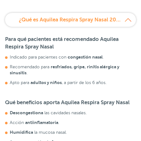
¿Qué es Aquilea Respira Spray Nasal 20ml?
Para qué pacientes está recomendado
Aquilea
Respira Spray Nasal
congestión nasal
Indicado para pacientes con
.
resfriados, gripe, rinitis alérgica y
Recomendado para
sinusitis
.
adultos y niños
Apto para
, a partir de los 6 años.
Qué beneficios aporta
Aquilea Respira Spray Nasal
Descongestiona
las cavidades nasales.
antiinflamatoria
Acción
.
Humidifica
la mucosa nasal.