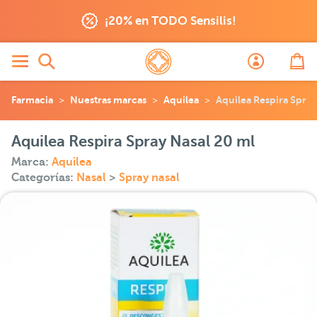
¡20% en TODO Sensilis!
Farmacia
Nuestras marcas
Aquilea
Aquilea Respira Spray
Aquilea Respira Spray Nasal 20 ml
Marca:
Aquilea
Categorías:
Nasal
>
Spray nasal