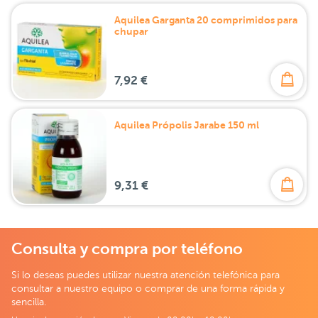
Aquilea Garganta 20 comprimidos para
chupar
7,92 €
Aquilea Própolis Jarabe 150 ml
9,31 €
Consulta y compra por teléfono
Si lo deseas puedes utilizar nuestra atención telefónica para
consultar a nuestro equipo o comprar de una forma rápida y
sencilla.