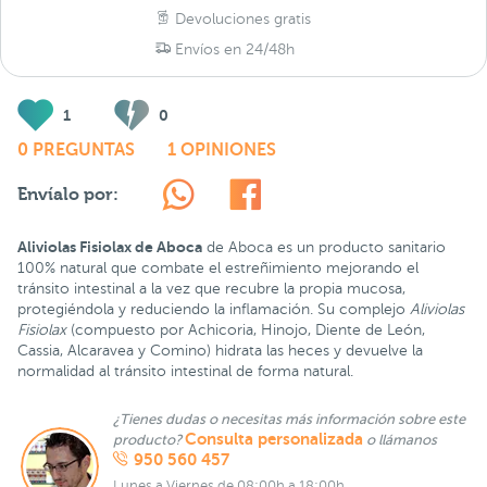
Devoluciones gratis
Envíos en 24/48h
1
0
0 PREGUNTAS
1 OPINIONES
Envíalo por:
Aliviolas Fisiolax de Aboca
de Aboca es un producto sanitario
100% natural que combate el estreñimiento mejorando el
tránsito intestinal a la vez que recubre la propia mucosa,
protegiéndola y reduciendo la inflamación. Su complejo
Aliviolas
Fisiolax
(compuesto por Achicoria, Hinojo, Diente de León,
Cassia, Alcaravea y Comino) hidrata las heces y devuelve la
normalidad al tránsito intestinal de forma natural.
¿Tienes dudas o necesitas más información sobre este
Consulta personalizada
producto?
o llámanos
950 560 457
Lunes a Viernes de 08:00h a 18:00h