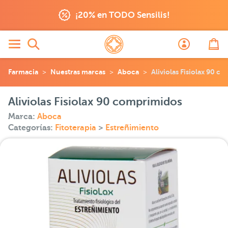
¡20% en TODO Sensilis!
Farmacia
Nuestras marcas
Aboca
Aliviolas Fisiolax 90 
Aliviolas Fisiolax 90 comprimidos
Marca:
Aboca
Categorías:
Fitoterapia
>
Estreñimiento