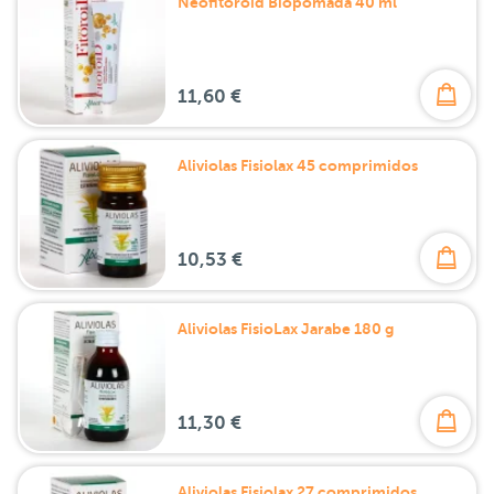
Neofitoroid Biopomada 40 ml
11,60 €
Aliviolas Fisiolax 45 comprimidos
10,53 €
Aliviolas FisioLax Jarabe 180 g
11,30 €
Aliviolas Fisiolax 27 comprimidos