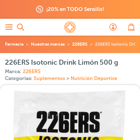
¡20% en TODO Sensilis!
Farmacia
Nuestras marcas
226ERS
226ERS Isotonic Drin
226ERS Isotonic Drink Limón 500 g
Marca:
226ERS
Categorías:
Suplementos
>
Nutrición Deportiva