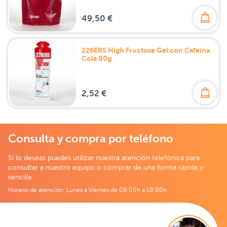
49,50 €
226ERS High Fructose Gel con Cafeína
Cola 80g
2,52 €
Consulta y compra por teléfono
Si lo deseas puedes utilizar nuestra atención telefónica para
consultar a nuestro equipo o comprar de una forma rápida y
sencilla.
Horario de atención: Lunes a Viernes de 08:00h a 18:00h