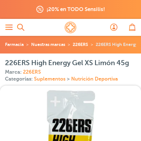
¡20% en TODO Sensilis!
Farmacia
Nuestras marcas
226ERS
226ERS High Energy 
226ERS High Energy Gel XS Limón 45g
Marca:
226ERS
Categorías:
Suplementos
>
Nutrición Deportiva