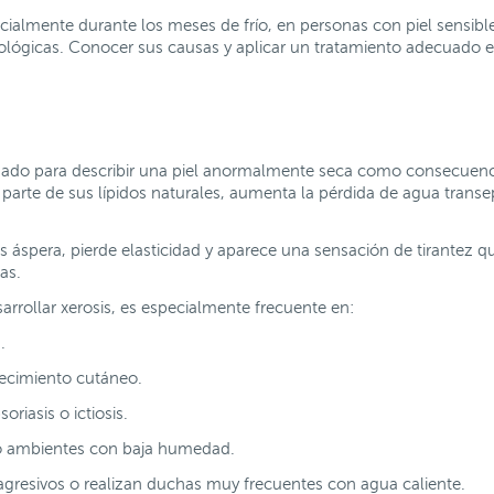
cialmente durante los meses de frío, en personas con piel sensib
gicas. Conocer sus causas y aplicar un tratamiento adecuado es c
izado para describir una piel anormalmente seca como consecuenc
 parte de sus lípidos naturales, aumenta la pérdida de agua transe
s áspera, pierde elasticidad y aparece una sensación de tirantez 
as.
rrollar xerosis, es especialmente frecuente en:
.
jecimiento cutáneo.
oriasis o ictiosis.
o o ambientes con baja humedad.
agresivos o realizan duchas muy frecuentes con agua caliente.