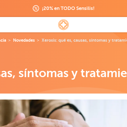
¡20% en TODO Sensilis!
cia
Novedades
Xerosis: qué es, causas, síntomas y tratam
sas, síntomas y tratami