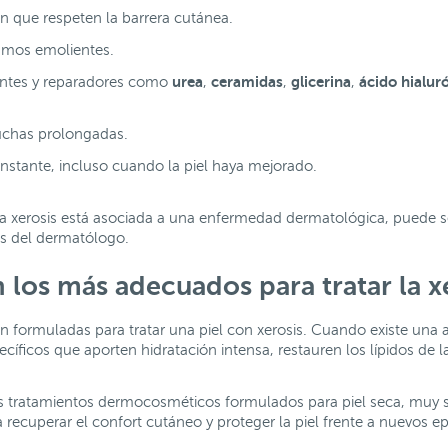
ón que respeten la barrera cutánea.
amos emolientes.
urea
ceramidas
glicerina
ácido hialur
tantes y reparadores como
,
,
,
duchas prolongadas.
nstante, incluso cuando la piel haya mejorado.
a xerosis está asociada a una enfermedad dermatológica, puede 
s del dermatólogo.
los más adecuados para tratar la x
n formuladas para tratar una piel con xerosis. Cuando existe una a
íficos que aporten hidratación intensa, restauren los lípidos de la 
tratamientos dermocosméticos formulados para piel seca, muy se
recuperar el confort cutáneo y proteger la piel frente a nuevos e