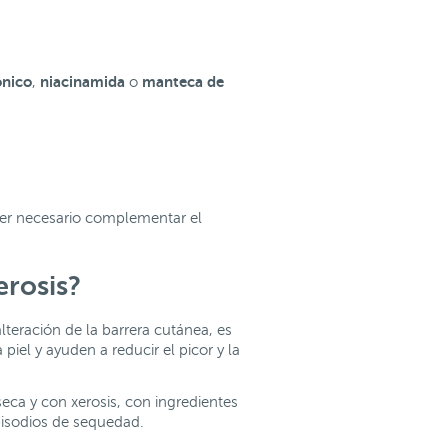
ónico
niacinamida
manteca de
,
o
ser necesario complementar el
erosis?
lteración de la barrera cutánea, es
piel y ayuden a reducir el picor y la
ca y con xerosis, con ingredientes
pisodios de sequedad.