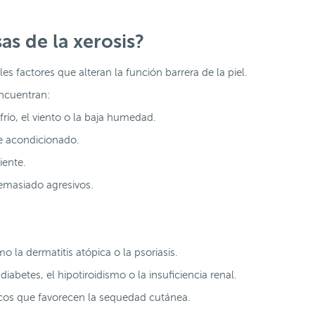
as de la xerosis?
es factores que alteran la función barrera de la piel.
encuentran:
ío, el viento o la baja humedad.
re acondicionado.
iente.
emasiado agresivos.
la dermatitis atópica o la psoriasis.
betes, el hipotiroidismo o la insuficiencia renal.
cos que favorecen la sequedad cutánea.