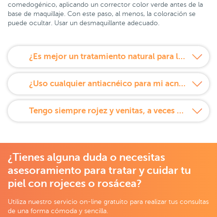
comedogénico, aplicando un corrector color verde antes de la
base de maquillaje. Con este paso, al menos, la coloración se
puede ocultar. Usar un desmaquillante adecuado.
¿Es mejor un tratamiento natural para la rosácea?
¿Uso cualquier antiacnéico para mi acné rosácea?
Tengo siempre rojez y venitas, a veces me arde la piel.
¿Tienes alguna duda o necesitas
asesoramiento para tratar y cuidar tu
piel con rojeces o rosácea?
Utiliza nuestro servicio on-line gratuito para realizar tus consultas
de una forma cómoda y sencilla.