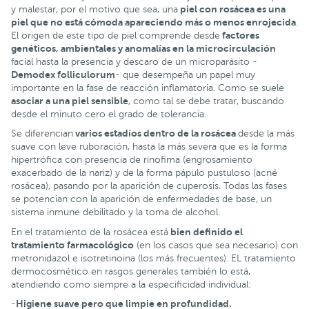
piel con rosácea es una
y malestar, por el motivo que sea, una
piel que no está cómoda apareciendo más o menos enrojecida
.
factores
El origen de este tipo de piel comprende desde
genéticos, ambientales y anomalías en la microcirculación
facial hasta la presencia y descaro de un microparásito -
Demodex folliculorum
- que desempeña un papel muy
importante en la fase de reacción inflamatoria. Como se suele
asociar a una piel sensible
, como tal se debe tratar, buscando
desde el minuto cero el grado de tolerancia.
varios estadíos dentro de la rosácea
Se diferencian
desde la más
suave con leve ruboración, hasta la más severa que es la forma
hipertrófica con presencia de rinofima (engrosamiento
exacerbado de la nariz) y de la forma pápulo pustuloso (acné
rosácea), pasando por la aparición de cuperosis. Todas las fases
se potencian con la aparición de enfermedades de base, un
sistema inmune debilitado y la toma de alcohol.
bien definido el
En el tratamiento de la rosácea está
tratamiento farmacológico
(en los casos que sea necesario) con
metronidazol e isotretinoina (los más frecuentes). EL tratamiento
dermocosmético en rasgos generales también lo está,
atendiendo como siempre a la especificidad individual:
Higiene suave pero que limpie en profundidad.
-