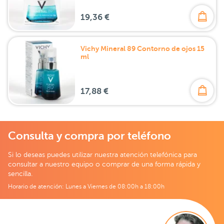
19,36 €
Vichy Mineral 89 Contorno de ojos 15
ml
17,88 €
Consulta y compra por teléfono
Si lo deseas puedes utilizar nuestra atención telefónica para
consultar a nuestro equipo o comprar de una forma rápida y
sencilla.
Horario de atención: Lunes a Viernes de 08:00h a 18:00h