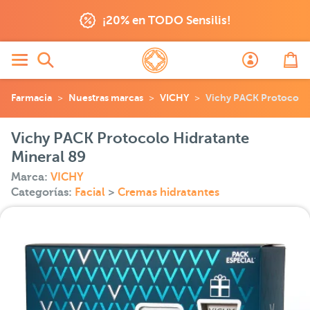
¡20% en TODO Sensilis!
Farmacia
Nuestras marcas
VICHY
Vichy PACK Protocolo 
Vichy PACK Protocolo Hidratante
Mineral 89
Marca:
VICHY
Categorías:
Facial
>
Cremas hidratantes