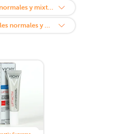
¿Cómo usar Vichy Liftactiv Hialuronic HA Crema de dia Pieles normales y mixtas 50 ml?
Propiedades de Vichy Liftactiv Hialuronic HA Crema de dia Pieles normales y mixtas 50 ml