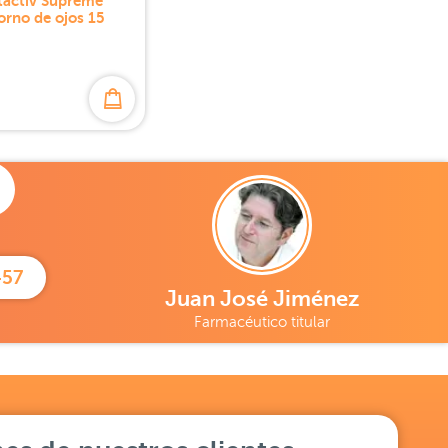
ftactiv Supreme
rno de ojos 15
457
Juan José Jiménez
Farmacéutico titular