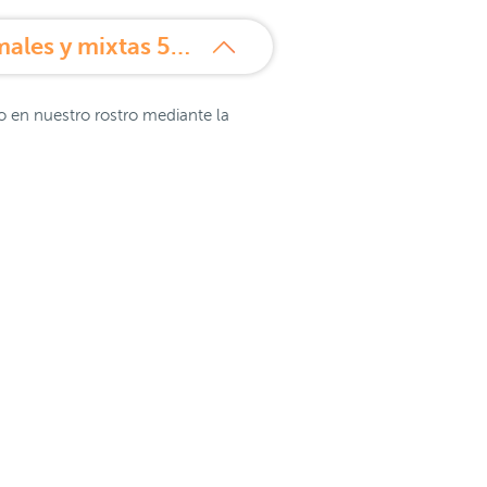
¿Qué es Vichy Liftactiv Hialuronic HA Crema de dia Pieles normales y mixtas 50 ml?
do en nuestro rostro mediante la