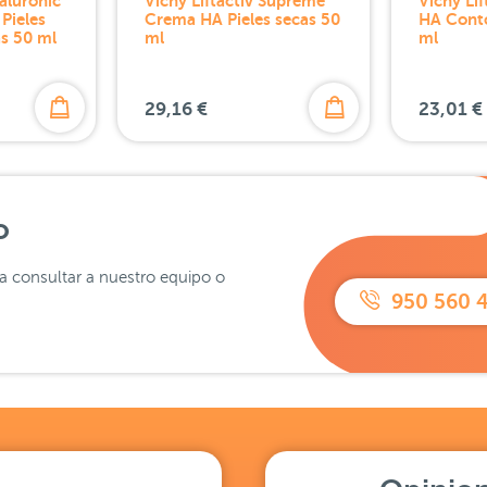
ialuronic
Vichy Liftactiv Supreme
Vichy Li
Pieles
Crema HA Pieles secas 50
HA Conto
s 50 ml
ml
ml
29,16 €
23,01 €
o
ra consultar a nuestro equipo o
950 560 