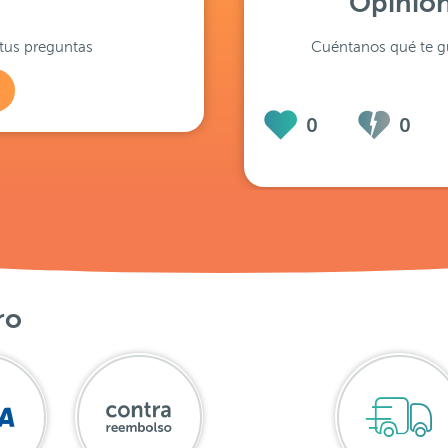
Opinion
tus preguntas
Cuéntanos qué te gu
0
0
ro