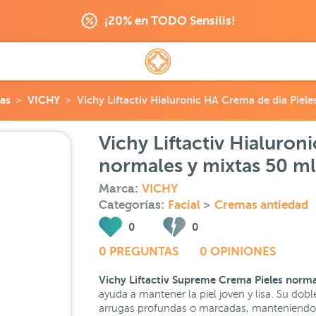
¡20% en TODO Sensilis!
as
VICHY
Vichy Liftactiv Hialuronic HA Crema de dia Piel
Vichy Liftactiv Hialuron
normales y mixtas 50 ml
Marca:
VICHY
Categorías:
Facial
>
Cremas antiedad
0
0
0 PREGUNTAS
0 OPINIONES
Vichy Liftactiv Supreme Crema Pieles norma
ayuda a mantener la piel joven y lisa. Su dobl
arrugas profundas o marcadas, manteniendo u