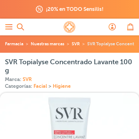
¡20% en TODO Sensilis!
Farmacia
Nuestras marcas
SVR
SVR Topialyse Concentra
SVR Topialyse Concentrado Lavante 100
g
Marca:
SVR
Categorías:
Facial
>
Higiene