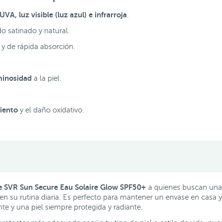
VA, luz visible (luz azul) e infrarroja
.
 satinado y natural.
a y de rápida absorción.
minosidad
a la piel.
miento
y el daño oxidativo.
 SVR Sun Secure Eau Solaire Glow SPF50+
a quienes buscan una 
 su rutina diaria. Es perfecto para mantener un envase en casa y o
e y una piel siempre protegida y radiante.