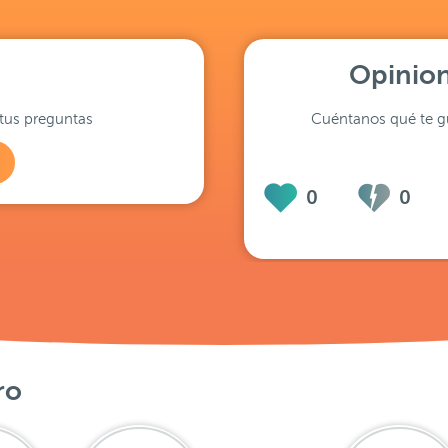
Opinion
tus preguntas
Cuéntanos qué te gu
0
0
ro