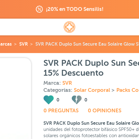
¡20% en TODO Sensilis!
arcas
SVR
SVR PACK Duplo Sun Secure Eau Solaire Glow 
SVR PACK Duplo Sun Sec
15% Descuento
Marca:
SVR
Categorías:
Solar Corporal
>
Packs Co
0
0
0 PREGUNTAS
0 OPINIONES
SVR PACK Duplo Sun Secure Eau Solaire Gl
unidades del fotoprotector bifásico SPF50+ d
solares orgánicos fotoestables con antioxida