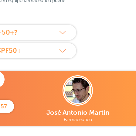
uestro equipo farmacéutico puede
PF50+?
 SPF50+
457
José Antonio Martín
Farmacéutico