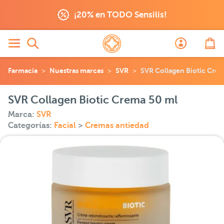
¡20% en TODO Sensilis!
Farmacia
Nuestras marcas
SVR
SVR Collagen Biotic Cre
SVR Collagen Biotic Crema 50 ml
Marca:
SVR
Categorías:
Facial
>
Cremas antiedad