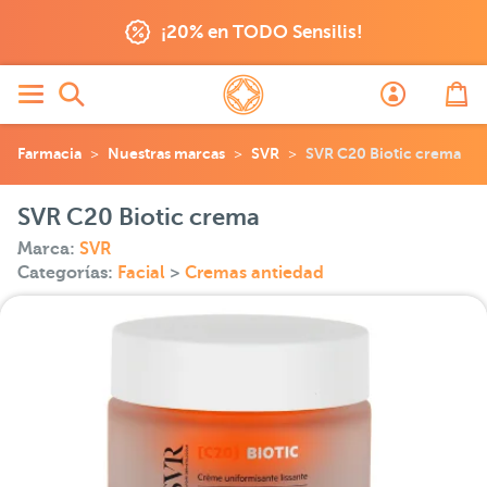
¡20% en TODO Sensilis!
Farmacia
Nuestras marcas
SVR
SVR C20 Biotic crema
SVR C20 Biotic crema
Marca:
SVR
Categorías:
Facial
>
Cremas antiedad