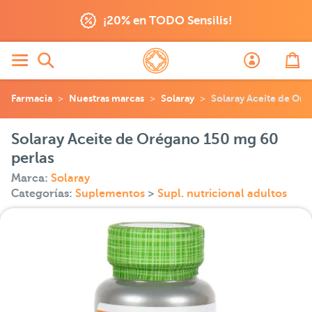
¡20% en TODO Sensilis!
Farmacia
Nuestras marcas
Solaray
Solaray Aceite de Oré
Solaray Aceite de Orégano 150 mg 60
perlas
Marca:
Solaray
Categorías:
Suplementos
>
Supl. nutricional adultos