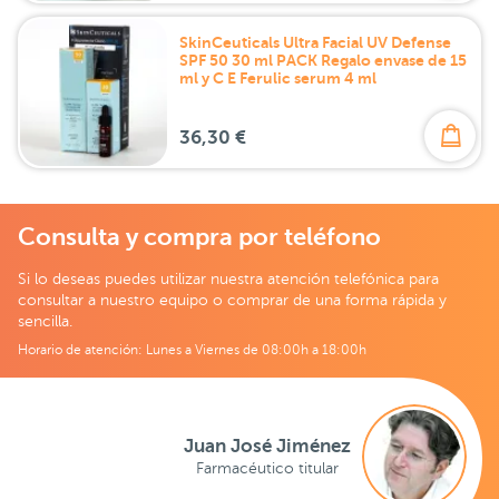
SkinCeuticals Ultra Facial UV Defense
SPF 50 30 ml PACK Regalo envase de 15
ml y C E Ferulic serum 4 ml
36,30 €
Consulta y compra por teléfono
Si lo deseas puedes utilizar nuestra atención telefónica para
consultar a nuestro equipo o comprar de una forma rápida y
sencilla.
Horario de atención: Lunes a Viernes de 08:00h a 18:00h
Juan José Jiménez
Farmacéutico titular