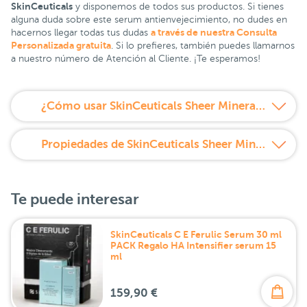
SkinCeuticals
y disponemos de todos sus productos. Si tienes
alguna duda sobre este serum antienvejecimiento, no dudes en
a través de nuestra Consulta
hacernos llegar todas tus dudas
Personalizada gratuita
. Si lo prefieres, también puedes llamarnos
a nuestro número de Atención al Cliente. ¡Te esperamos!
¿Cómo usar SkinCeuticals Sheer Mineral SPF 50 50 ml PACK Minitalla Phloretin de regalo?
Propiedades de SkinCeuticals Sheer Mineral SPF 50 50 ml PACK Minitalla Phloretin de regalo
Te puede interesar
SkinCeuticals C E Ferulic Serum 30 ml
PACK Regalo HA Intensifier serum 15
ml
159,90 €