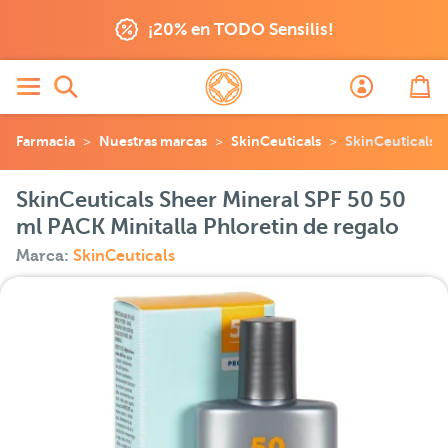
¡20% en TODO Sensilis!
Farmacia
Nuestras marcas
SkinCeuticals
SkinCeuticals S
SkinCeuticals Sheer Mineral SPF 50 50
ml PACK Minitalla Phloretin de regalo
Marca:
SkinCeuticals