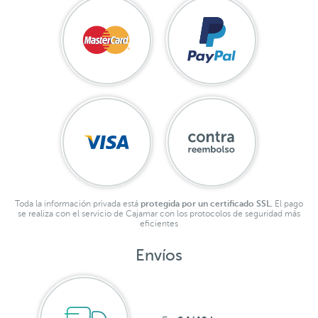
Toda la información privada está
protegida por un certificado SSL.
El pago
se realiza con el servicio de Cajamar con los protocolos de seguridad más
eficientes
Envíos