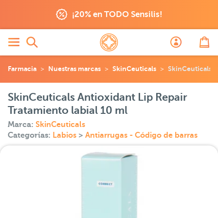
¡20% en TODO Sensilis!
Farmacia
Nuestras marcas
SkinCeuticals
SkinCeuticals A
SkinCeuticals Antioxidant Lip Repair
Tratamiento labial 10 ml
Marca:
SkinCeuticals
Categorías:
Labios
>
Antiarrugas - Código de barras