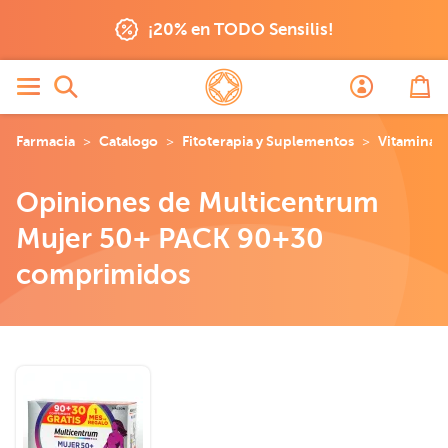
¡20% en TODO Sensilis!
Farmacia
Catalogo
Fitoterapia y Suplementos
Vitaminas
Opiniones de Multicentrum
Mujer 50+ PACK 90+30
comprimidos