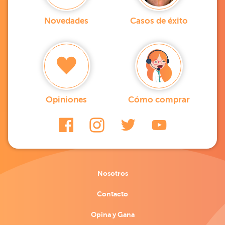
Novedades
Casos de éxito
Opiniones
Cómo comprar
Nosotros
Contacto
Opina y Gana