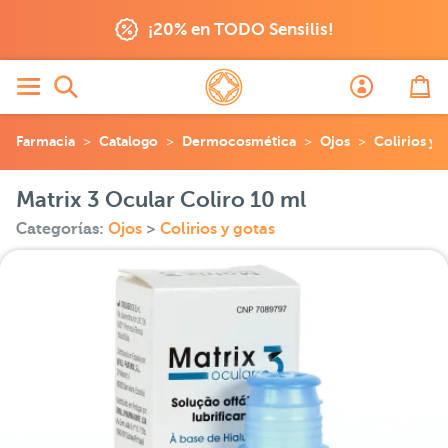
¡20% en TODO Sensilis!
Farmacia
Catalogo
Dermocosmética
Ojos
Colirios y 
Matrix 3 Ocular Coliro 10 ml
Categorías:
Ojos
>
Colirios y gotas