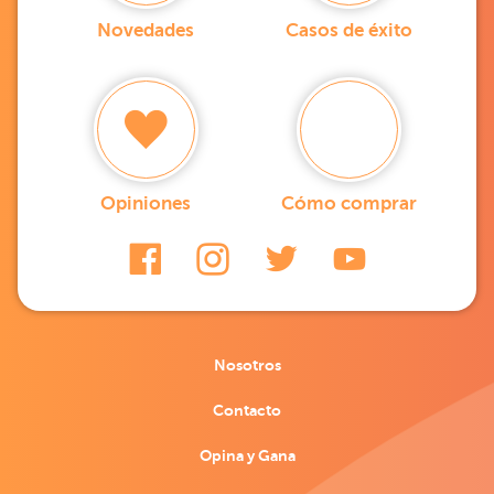
Novedades
Casos de éxito
Opiniones
Cómo comprar
Nosotros
Contacto
Opina y Gana