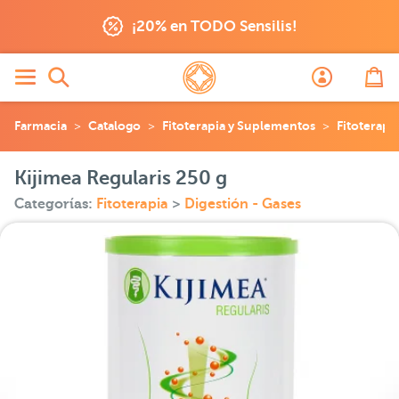
¡20% en TODO Sensilis!
Farmacia
Catalogo
Fitoterapia y Suplementos
Fitoterapi
Kijimea Regularis 250 g
Categorías:
Fitoterapia
>
Digestión - Gases