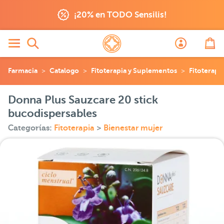
¡20% en TODO Sensilis!
Farmacia
Catalogo
Fitoterapia y Suplementos
Fitoterapi
Donna Plus Sauzcare 20 stick
bucodispersables
Categorías:
Fitoterapia
>
Bienestar mujer