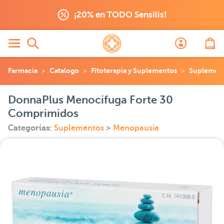
¡20% en TODO Sensilis!
Farmacia
Catalogo
Fitoterapia y Suplementos
Suplemen
DonnaPlus Menocifuga Forte 30
Comprimidos
Categorías:
Suplementos
>
Menopausia