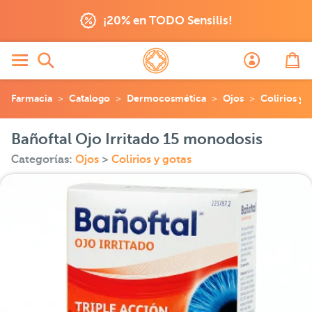
¡20% en TODO Sensilis!
Farmacia
Catalogo
Dermocosmética
Ojos
Colirios y 
Bañoftal Ojo Irritado 15 monodosis
Categorías:
Ojos
>
Colirios y gotas