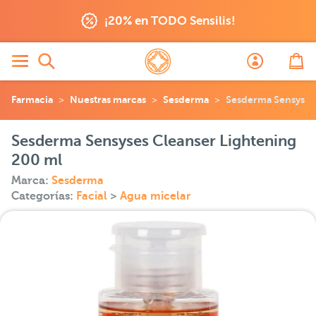
¡20% en TODO Sensilis!
Farmacia
Nuestras marcas
Sesderma
Sesderma Sensyses 
Sesderma Sensyses Cleanser Lightening
200 ml
Marca:
Sesderma
Categorías:
Facial
>
Agua micelar