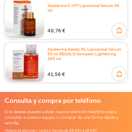
Sesderma C-VIT Liposomal Serum 30
ml
40,76 €
Sesderma Azelac Ru Liposomal Sérum
30 ml REGALO Sensyses Lightening
200 ml
41,56 €
Consulta y compra por teléfono
Si lo deseas puedes utilizar nuestra atención telefónica para
consultar a nuestro equipo o comprar de una forma rápida y
sencilla.
Horario de atención: Lunes a Viernes de 08:00h a 18:00h