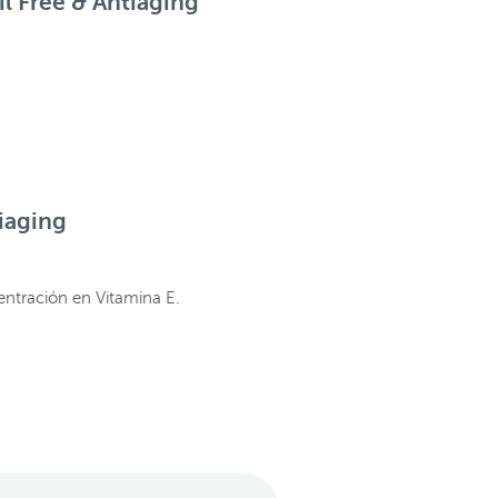
Oil Free & Antiaging
tiaging
centración en Vitamina E.