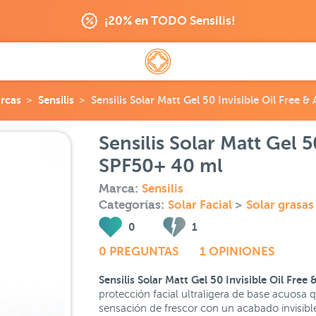
¡20% en TODO Sensilis!
rcas
Sensilis
Sensilis Solar Matt Gel 50 Invisible Oil Free 
Sensilis Solar Matt Gel 5
SPF50+ 40 ml
Marca:
Sensilis
Categorías:
Solar Facial
>
Solar grasas
0
1
0 PREGUNTAS
1 OPINIONES
Sensilis Solar Matt Gel 50 Invisible Oil Fre
protección facial ultraligera de base acuosa 
sensación de frescor con un acabado invisibl