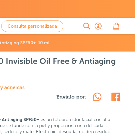
Consulta personalizada
& Antiaging SPF50+ 40 ml
0 Invisible Oil Free & Antiaging
 y acneicas
Envíalo por:
e & Antiaging SPF50+
es un fotoprotector facial con alta
que se funde con la piel y proporciona una delicada
e, sedoso y mate. Efecto piel desnuda, no deja residuo