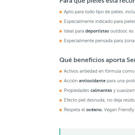
Para qué pieles está re
Apto para todo tipo de pieles, inc
Especialmente indicado para piele
deportistas
Ideal para
outdoor, es 
Especialmente pensada para zon
Qué beneficios aporta
Se
Activos antiedad en fórmula como
antioxidante
Acción
para una prote
calmantes
Propiedades
y suavizan
Efecto piel desnuda, no deja resid
océano
Respeta el
, Vegan Friendly