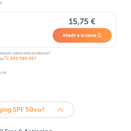
o.
15,75 €
Añadir a la cesta
mación sobre este producto?
950 560 457
nos
ular
iaging SPF 50+o?