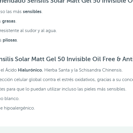
comendado
Sensilis Solar Matt Gel 50 Invisible 
sensibles
luso las más
.
grasas
s
.
resistente al sudor y al agua.
pilosas
as
.
nsilis Solar Matt Gel 50 Invisible Oil Free & An
Hialurónico
 el Ácido
, Hierba Santa y la Schisandra Chinensis.
cción celular global contra el estrés oxidativos, gracias a su con
tes para que lo puedan utilizar incluso las pieles más sensibles.
uo blanco.
 e hipoalergénico.