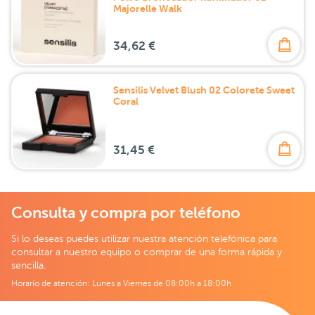
Majorelle Walk
34,62 €
Sensilis Velvet Blush 02 Colorete Sweet
Coral
31,45 €
Consulta y compra por teléfono
Si lo deseas puedes utilizar nuestra atención telefónica para
consultar a nuestro equipo o comprar de una forma rápida y
sencilla.
Horario de atención: Lunes a Viernes de 08:00h a 18:00h