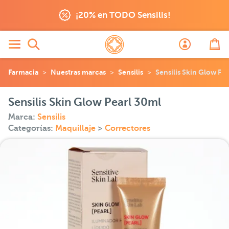
¡20% en TODO Sensilis!
Farmacia
Nuestras marcas
Sensilis
Sensilis Skin Glow Pe
Sensilis Skin Glow Pearl 30ml
Marca:
Sensilis
Categorías:
Maquillaje
>
Correctores