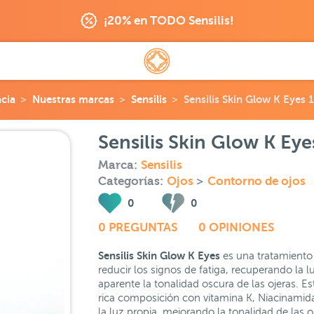
¡20% en TODO Sensilis!
cia
Nuestras marcas
Sensilis
Sensilis Skin Glow K Eyes 
Sensilis Skin Glow K Eye
Marca:
Sensilis
Categorías:
Ojos
>
Contorno de ojos
0
0
0 PREGUNTAS
0 OPINIONES
Sensilis Skin Glow K Eyes
es una tratamiento
reducir los signos de fatiga, recuperando la
aparente la tonalidad oscura de las ojeras. 
rica composición con vitamina K, Niacinamida,
la luz propia, mejorando la tonalidad de las o