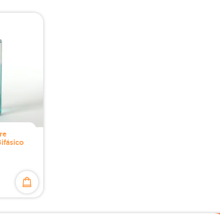
re
ifásico