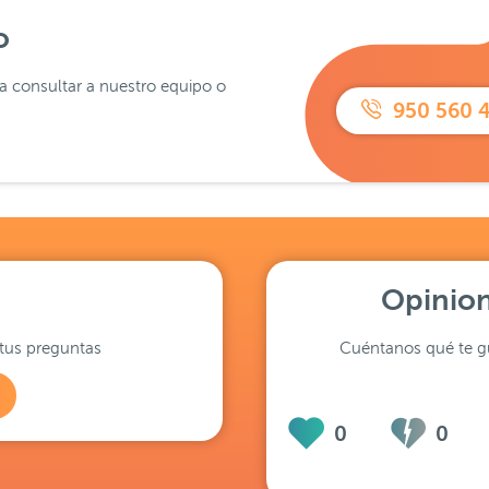
o
ra consultar a nuestro equipo o
950 560 
Opinion
tus preguntas
Cuéntanos qué te gu
0
0