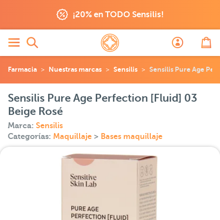
¡20% en TODO Sensilis!
Farmacia
Nuestras marcas
Sensilis
Sensilis Pure Age Perf
Sensilis Pure Age Perfection [Fluid] 03
Beige Rosé
Marca:
Sensilis
Categorías:
Maquillaje
>
Bases maquillaje