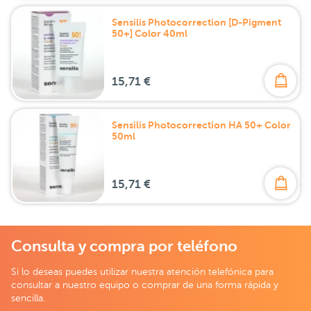
Sensilis Photocorrection [D-Pigment
50+] Color 40ml
15,71 €
Sensilis Photocorrection HA 50+ Color
50ml
15,71 €
Consulta y compra por teléfono
Si lo deseas puedes utilizar nuestra atención telefónica para
consultar a nuestro equipo o comprar de una forma rápida y
sencilla.