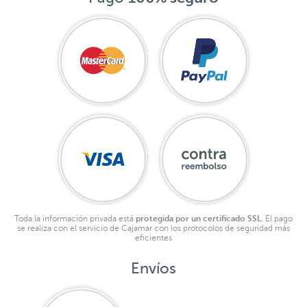
Toda la información privada está
protegida por un certificado SSL.
El pago
se realiza con el servicio de Cajamar con los protocolos de seguridad más
eficientes
Envíos