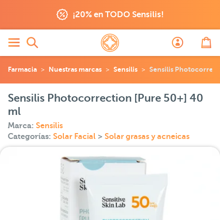
¡20% en TODO Sensilis!
Farmacia
Nuestras marcas
Sensilis
Sensilis Photocorrect
Sensilis Photocorrection [Pure 50+] 40
ml
Marca:
Sensilis
Categorías:
Solar Facial
>
Solar grasas y acneicas