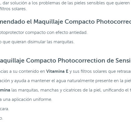
ar solución a los problemas de las pieles sensibles que quieren co
ltros solares.
omendado el
Maquillaje Compacto Photocorrect
toprotector compacto con efecto antiedad.
igo que quieran disimular las marquitas.
aquillaje Compacto Photocorrection de Sensil
Vitamina E
acias a su contenido en
y sus filtros solares que retra
ación y ayuda a mantener el agua naturalmente presente en la piel. 
umina
las marquitas, manchas y cicatrices de la piel, unificando el 
a una aplicación uniforme.
cara.
o.