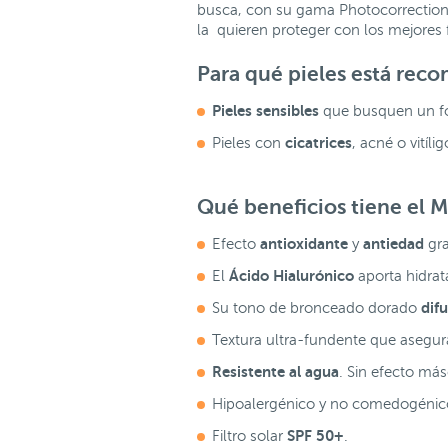
busca, con su gama Photocorrection, d
la quieren proteger con los mejores fi
Para qué pieles está rec
Pieles sensibles
que busquen un fo
cicatrices
Pieles con
, acné o vitíl
Qué beneficios tiene el
M
antioxidante
antiedad
Efecto
y
gr
Ácido Hialurónico
El
aporta hidrat
dif
Su tono de bronceado dorado
Textura ultra-fundente que asegur
Resistente al agua
. Sin efecto más
Hipoalergénico y no comedogénic
SPF 50+
Filtro solar
.