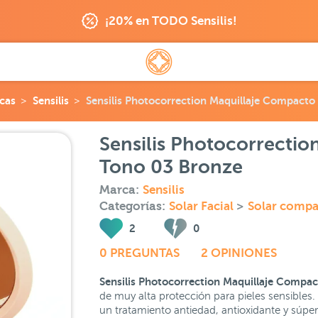
¡20% en TODO Sensilis!
cas
Sensilis
Sensilis Photocorrection Maquillaje Compact
Sensilis Photocorrecti
Tono 03 Bronze
Marca:
Sensilis
Categorías:
Solar Facial
>
Solar compa
2
0
0 PREGUNTAS
2 OPINIONES
Sensilis Photocorrection Maquillaje Compa
de muy alta protección para pieles sensibles
un tratamiento antiedad, antioxidante y súper