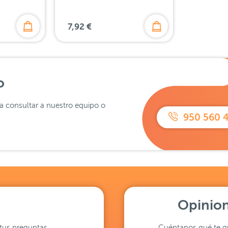
7,92 €
o
ra consultar a nuestro equipo o
950 560 
Opinion
tus preguntas
Cuéntanos qué te gu