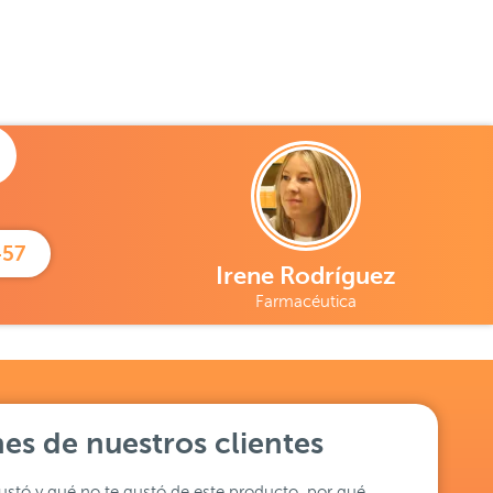
457
Irene Rodríguez
Farmacéutica
es de nuestros clientes
stó y qué no te gustó de este producto, por qué