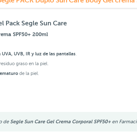
Segle PACK Duplo Sun Care Body Gel crema
l Pack Segle Sun Care
Crema SPF50+ 200ml
 UVA, UVB, IR y luz de las pantallas
.
esiduo graso en la piel.
rematuro
de la piel.
o de
Segle Sun Care Gel Crema Corporal SPF50+
en Farmaci