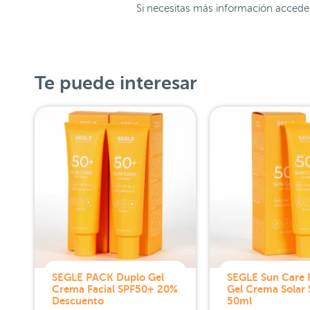
Si necesitas más información accede 
Te puede interesar
SEGLE PACK Duplo Gel
SEGLE Sun Care F
Crema Facial SPF50+ 20%
Gel Crema Solar
Descuento
50ml