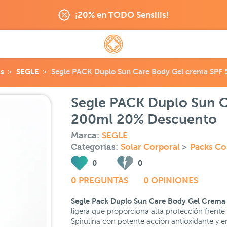
¡20% en TODO Sensilis!
as
SEGLE
Segle PACK Duplo Sun Care Body Gel crema SPF
Segle PACK Duplo Sun C
200ml 20% Descuento
Marca:
SEGLE
Categorías:
Solar Corporal
>
Packs Co
0
0
0 PREGUNTAS
0 OPINIONES
Segle Pack Duplo Sun Care Body Gel Crem
ligera que proporciona alta protección frente 
Spirulina con potente acción antioxidante y e