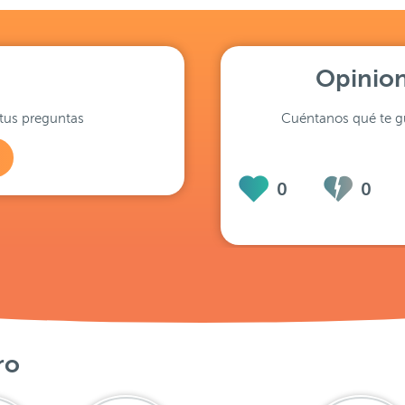
Opinion
tus preguntas
Cuéntanos qué te gu
0
0
ro