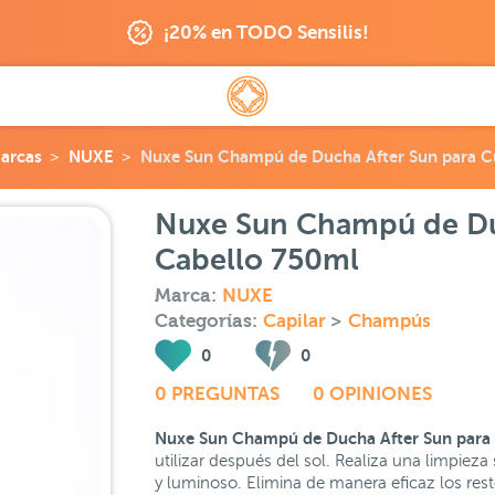
¡20% en TODO Sensilis!
arcas
NUXE
Nuxe Sun Champú de Ducha After Sun para C
Nuxe Sun Champú de Du
Cabello 750ml
Marca:
NUXE
Categorías:
Capilar
>
Champús
0
0
0 PREGUNTAS
0 OPINIONES
Nuxe Sun Champú de Ducha After Sun para 
utilizar después del sol. Realiza una limpiez
y luminoso. Elimina de manera eficaz los resto