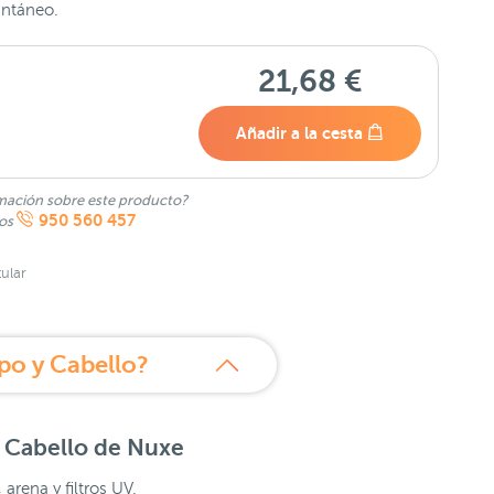
antáneo.
21,68 €
Añadir a la cesta
mación sobre este producto?
950 560 457
nos
ular
po y Cabello?
 Cabello de Nuxe
arena y filtros UV.