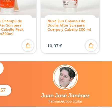
n Champú de
Nuxe Sun Champú de
ter Sun para
Ducha After Sun para
 Cabello Pack
Cuerpo y Cabello 200 ml
2x200ml
10,97 €
457
Juan José Jiménez
Farmacéutico titular