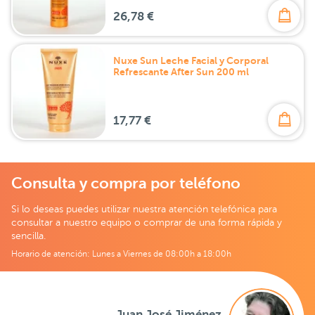
26,78 €
Nuxe Sun Leche Facial y Corporal
Refrescante After Sun 200 ml
17,77 €
Consulta y compra por teléfono
Si lo deseas puedes utilizar nuestra atención telefónica para
consultar a nuestro equipo o comprar de una forma rápida y
sencilla.
Horario de atención: Lunes a Viernes de 08:00h a 18:00h
Juan José Jiménez