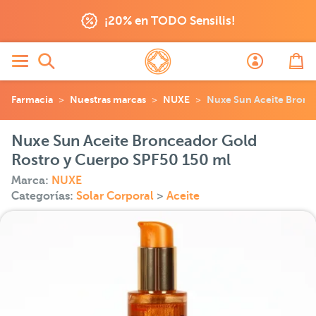
¡20% en TODO Sensilis!
Farmacia
Nuestras marcas
NUXE
Nuxe Sun Aceite Bronc
Nuxe Sun Aceite Bronceador Gold
Rostro y Cuerpo SPF50 150 ml
Marca:
NUXE
Categorías:
Solar Corporal
>
Aceite