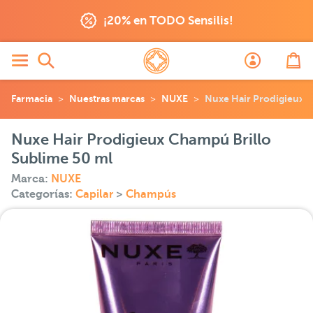
¡20% en TODO Sensilis!
Farmacia
Nuestras marcas
NUXE
Nuxe Hair Prodigieux 
Nuxe Hair Prodigieux Champú Brillo
Sublime 50 ml
Marca:
NUXE
Categorías:
Capilar
>
Champús