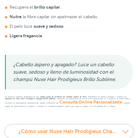
brillo capilar
Recupera el
.
Nutre
la fibra capilar sin apelmazar el cabello.
suave y sedoso
El pelo luce
.
Ligera fragancia
.
¿Cabello áspero y apagado? Luce un cabello
suave, sedoso y lleno de luminosidad con el
champú Nuxe Hair Prodigieux Brillo Sublime.
En Farmacia Jiménez disponemos de una
amplia gama de productos de cuidado capilar de Nuxe
, descúbrelos en nuestro catálogo y consulta las
opiniones de Nuxe Hair Prodigieux Champú Brillo Sublime
, conocerás las experiencias de uso de otros usuarios que ya lo utilizan. Si tienes dudas o
Consulta Online Personalizada
necesitas un asesoramiento personalizado, puedes realizarnos una
y nuestro
equipo de farmacéuticos te ayudará a encontrar el cuidado de higiene capilar que mejor se adapte a las necesidades de tu cabello.
¿Cómo usar Nuxe Hair Prodigieux Champú Brillo?