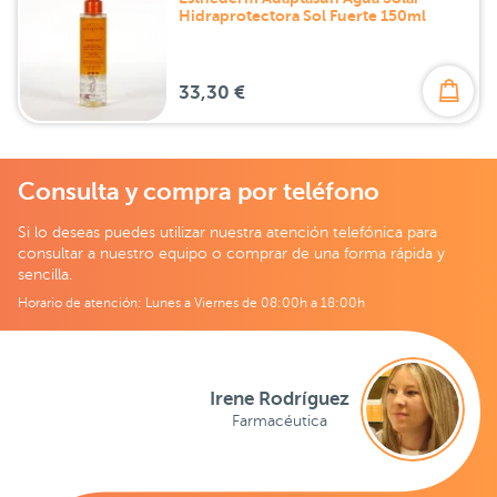
Hidraprotectora Sol Fuerte 150ml
33,30 €
Consulta y compra por teléfono
Si lo deseas puedes utilizar nuestra atención telefónica para
consultar a nuestro equipo o comprar de una forma rápida y
sencilla.
Horario de atención: Lunes a Viernes de 08:00h a 18:00h
Irene Rodríguez
Farmacéutica