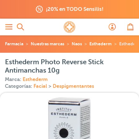
¡20% en TODO Sensilis!
Farmacia
Nuestras marcas
Naos
Esthederm
Estheder
Esthederm Photo Reverse Stick
Antimanchas 10g
Marca:
Esthederm
Categorías:
Facial
>
Despigmentantes