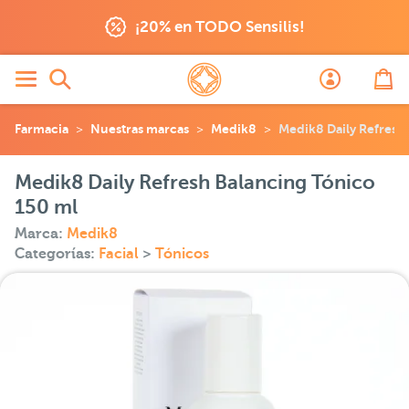
¡20% en TODO Sensilis!
Farmacia
Nuestras marcas
Medik8
Medik8 Daily Refresh
Medik8 Daily Refresh Balancing Tónico
150 ml
Marca:
Medik8
Categorías:
Facial
>
Tónicos