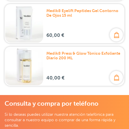
Medik8 Eyelift Peptides Gel Contorno
De Ojos 15 ml
60,00 €
Medik8 Press & Glow Tónico Exfoliante
Diario 200 ML
40,00 €
Consulta y compra por teléfono
Si lo deseas puedes utilizar nuestra atención telefónica para
consultar a nuestro equipo o comprar de una forma rápida y
sencilla.