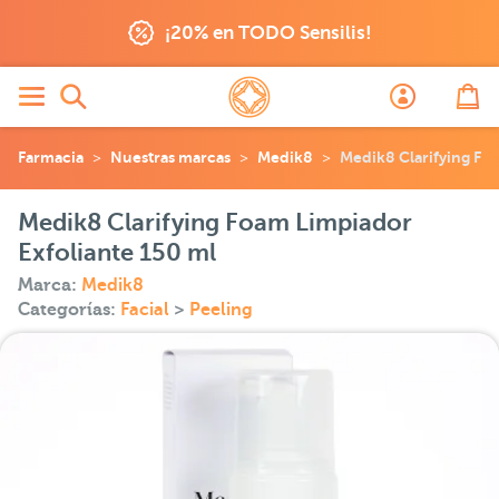
¡20% en TODO Sensilis!
Farmacia
Nuestras marcas
Medik8
Medik8 Clarifying Fo
Medik8 Clarifying Foam Limpiador
Exfoliante 150 ml
Marca:
Medik8
Categorías:
Facial
>
Peeling