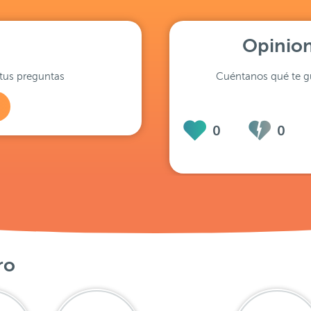
Opinion
tus preguntas
Cuéntanos qué te gu
0
0
ro