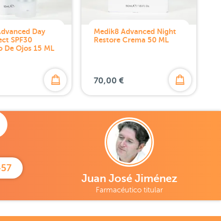
Advanced Day
Medik8 Advanced Night
ect SPF30
Restore Crema 50 ML
o De Ojos 15 ML
70,00 €
457
Juan José Jiménez
Farmacéutico titular