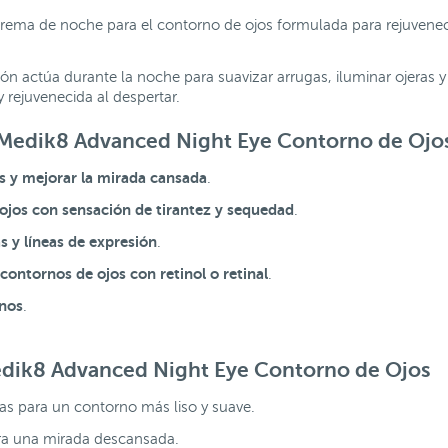
ema de noche para el contorno de ojos formulada para rejuvenece
ión actúa durante la noche para suavizar arrugas, iluminar ojeras y
rejuvenecida al despertar.
o Medik8 Advanced Night Eye Contorno de Ojo
as y mejorar la mirada cansada
.
ojos con sensación de tirantez y sequedad
.
s y líneas de expresión
.
ontornos de ojos con retinol o retinal
.
rnos
.
edik8 Advanced Night Eye Contorno de Ojos
gas para un contorno más liso y suave.
ara una mirada descansada.