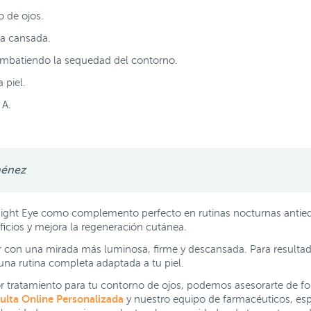
o de ojos.
da cansada.
combatiendo la sequedad del contorno.
 piel.
 A.
ménez
 Eye como complemento perfecto en rutinas nocturnas antiedad
ficios y mejora la regeneración cutánea.
r con una mirada más luminosa, firme y descansada. Para result
 una rutina completa adaptada a tu piel.
jor tratamiento para tu contorno de ojos, podemos asesorarte de fo
lta Online Personalizada
y nuestro equipo de farmacéuticos, es