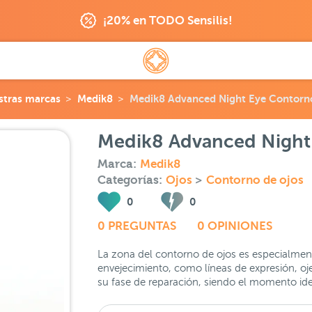
¡20% en TODO Sensilis!
stras marcas
Medik8
Medik8 Advanced Night Eye Contorno
Medik8 Advanced Night 
Marca:
Medik8
Categorías:
Ojos
>
Contorno de ojos
0
0
0 PREGUNTAS
0 OPINIONES
La zona del contorno de ojos es especialment
envejecimiento, como líneas de expresión, oje
su fase de reparación, siendo el momento idea