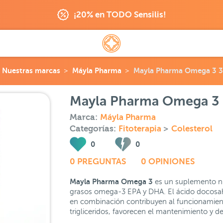
¡20% en TODO Sensilis!
Nuestras marcas
Máyla Pharma
Mayla Pharma Omega 3 3
Mayla Pharma Omega 3 
Marca:
Máyla Pharma
Categorías:
Fitoterapia
>
Colesterol
0
0
0 PREGUNTAS
0 OPINIONES
Mayla Pharma Omega 3
es un suplemento nu
grasos omega-3 EPA y DHA. El ácido docosah
en combinación contribuyen al funcionamient
trigliceridos, favorecen el mantenimiento y des