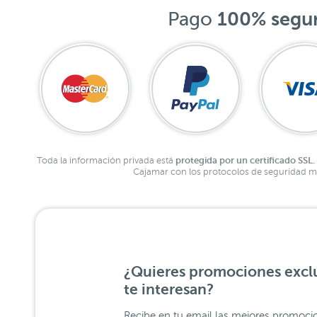
Pago
100% segu
protegida por un certificado SSL.
Toda la información privada está
Cajamar con los protocolos de seguridad má
¿Quieres promociones exclu
te interesan?
Recibe en tu email las mejores promoci