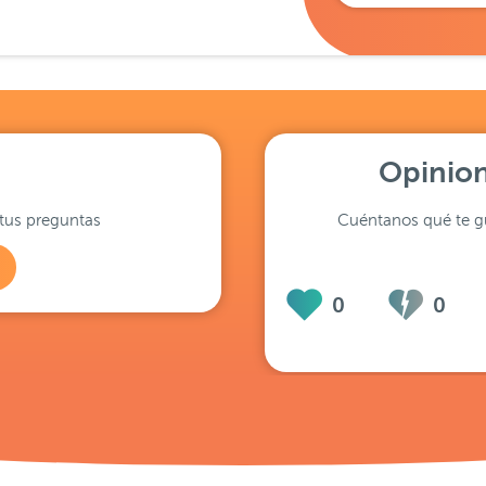
Opinion
tus preguntas
Cuéntanos qué te gu
0
0