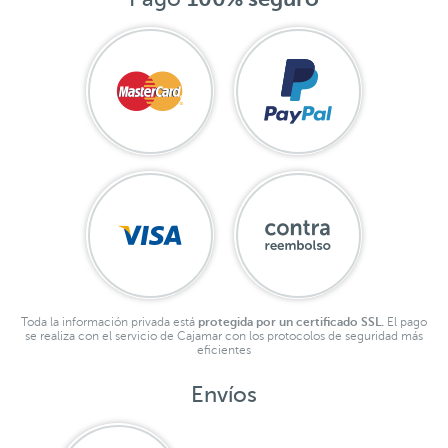
Toda la información privada está
protegida por un certificado SSL.
El pago
se realiza con el servicio de Cajamar con los protocolos de seguridad más
eficientes
Envíos