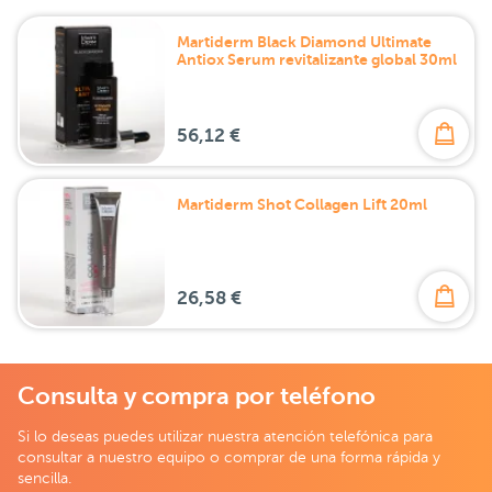
Martiderm Black Diamond Ultimate
Antiox Serum revitalizante global 30ml
56,12 €
Martiderm Shot Collagen Lift 20ml
26,58 €
Consulta y compra por teléfono
Si lo deseas puedes utilizar nuestra atención telefónica para
consultar a nuestro equipo o comprar de una forma rápida y
sencilla.