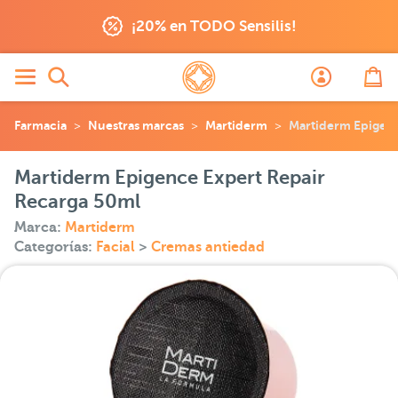
¡20% en TODO Sensilis!
Farmacia
Nuestras marcas
Martiderm
Martiderm Epigenc
Martiderm Epigence Expert Repair
Recarga 50ml
Marca:
Martiderm
Categorías:
Facial
>
Cremas antiedad