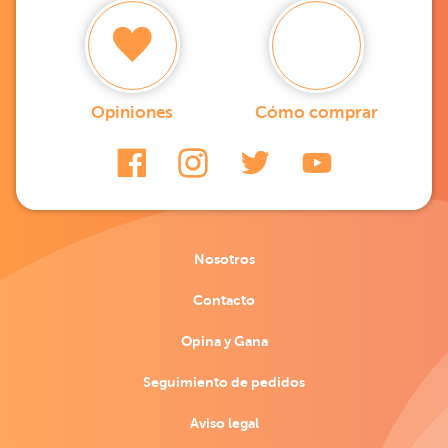
Opiniones
Cómo comprar
Nosotros
Contacto
Opina y Gana
Seguimiento de pedidos
Aviso legal