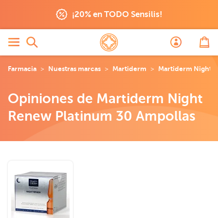
¡20% en TODO Sensilis!
Farmacia
Nuestras marcas
Martiderm
Martiderm Night 
Opiniones de Martiderm Night
Renew Platinum 30 Ampollas