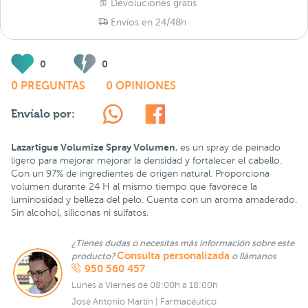
Devoluciones gratis
Envíos en 24/48h
0
0
0 PREGUNTAS
0 OPINIONES
Envíalo por:
Lazartigue Volumize Spray Volumen
, es un spray de peinado
ligero para mejorar mejorar la densidad y fortalecer el cabello.
Con un 97% de ingredientes de origen natural. Proporciona
volumen durante 24 H al mismo tiempo que favorece la
luminosidad y belleza del pelo. Cuenta con un aroma amaderado.
Sin alcohol, siliconas ni sulfatos.
¿Tienes dudas o necesitas más información sobre este
Consulta personalizada
producto?
o llámanos
950 560 457
Lunes a Viernes de 08:00h a 18:00h
José Antonio Martín | Farmacéutico