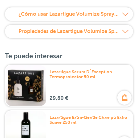
¿Cómo usar Lazartigue Volumize Spray Volumen?
Propiedades de Lazartigue Volumize Spray Volumen
Te puede interesar
Lazartigue Serum D´Exception
Termoprotector 50 ml
29,80 €
Lazartigue Extra-Gentle Champú Extra
Suave 250 ml