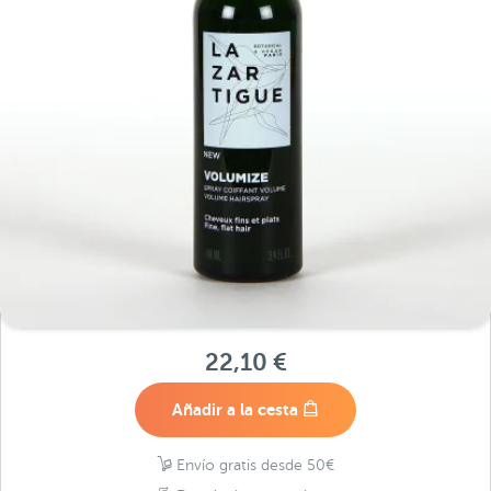
22,10 €
Añadir a la cesta
Envío gratis desde 50€