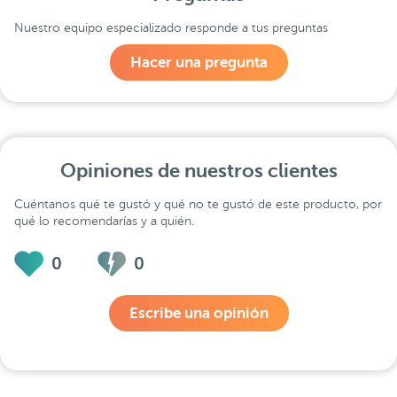
Nuestro equipo especializado responde a tus preguntas
Hacer una pregunta
Opiniones de nuestros clientes
Cuéntanos qué te gustó y qué no te gustó de este producto, por
qué lo recomendarías y a quién.
0
0
Escribe una opinión