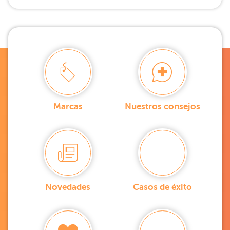
Marcas
Nuestros consejos
Novedades
Casos de éxito