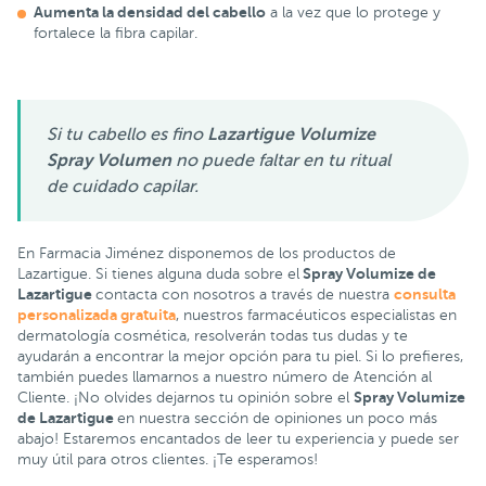
Aumenta la densidad del cabello
a la vez que lo protege y
fortalece la fibra capilar.
Si tu cabello es fino
Lazartigue Volumize
Spray Volumen
no puede faltar en tu ritual
de cuidado capilar.
En Farmacia Jiménez disponemos de los productos de
Spray Volumize de
Lazartigue. Si tienes alguna duda sobre el
Lazartigue
consulta
contacta con nosotros a través de nuestra
personalizada gratuita
, nuestros farmacéuticos especialistas en
dermatología cosmética, resolverán todas tus dudas y te
ayudarán a encontrar la mejor opción para tu piel. Si lo prefieres,
también puedes llamarnos a nuestro número de Atención al
Spray
Volumize
Cliente. ¡No olvides dejarnos tu opinión sobre el
de Lazartigue
en nuestra sección de opiniones un poco más
abajo! Estaremos encantados de leer tu experiencia y puede ser
muy útil para otros clientes. ¡Te esperamos!