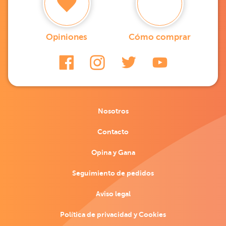
Opiniones
Cómo comprar
Nosotros
Contacto
Opina y Gana
Seguimiento de pedidos
Aviso legal
Política de privacidad y Cookies