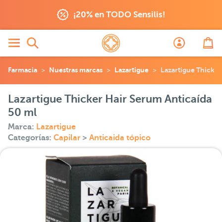
¡20% en TODO Sensilis!
Farmacia
Nuestras marcas
Lazartigue
Lazartigue Thicker
Lazartigue Thicker Hair Serum Anticaída
50 ml
Marca:
Lazartigue
Categorías:
Capilar
>
Anticaida tópico