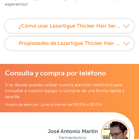
esperamos!
¿Cómo usar Lazartigue Thicker Hair Serum Anticaída?
Propiedades de Lazartigue Thicker Hair Serum Anticaída
Consulta y compra por teléfono
Si lo deseas puedes utilizar nuestra atención telefónica para
consultar a nuestro equipo o comprar de una forma rápida y
sencilla.
Horario de atención: Lunes a Viernes de 08:00h a 18:00h
José Antonio Martín
Farmacéutico